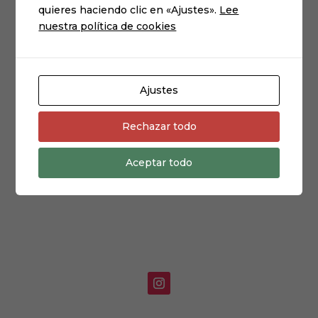
quieres haciendo clic en «Ajustes».
Lee
Para más información contactar al
contacto@luciki.com
:
nuestra política de cookies
email
Ajustes
Rechazar todo
Aceptar todo