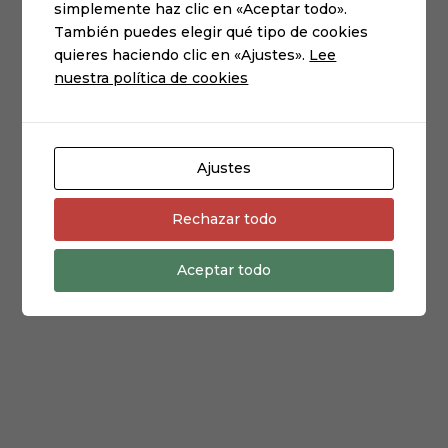
simplemente haz clic en «Aceptar todo».
También puedes elegir qué tipo de cookies
quieres haciendo clic en «Ajustes».
Lee
nuestra política de cookies
Ajustes
CHALECO SUTO rayas
Rechazar todo
El
El
45,00
€
30,00
€
precio
precio
Aceptar todo
original
actual
era:
es:
45,00€.
30,00€.