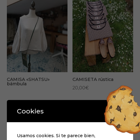
CAMISA «SHATSU»
CAMISETA rústica
bámbula
20,00
€
Cookies
¡Oferta!
Usamos cookies. Si te parece bien,