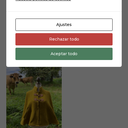
Ajustes
Porta móvil telas años 50
CAPELINA «KAPERIN»
Rechazar todo
39,00
€
Aceptar todo