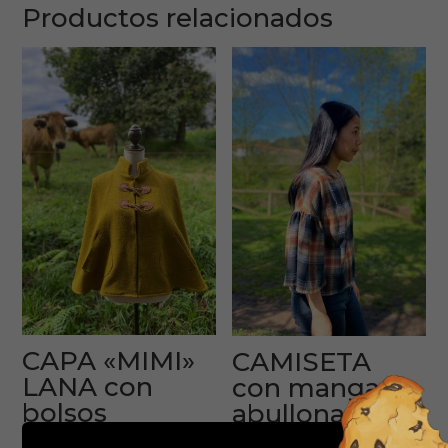
Productos relacionados
CAPA «MIMI»
CAMISETA
LANA con
con manga
bolsos
abullonada
suelta.