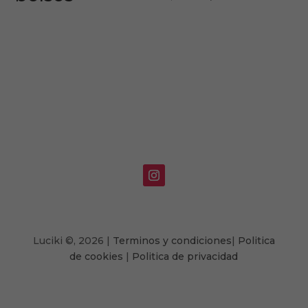
precio
precio
original
actual
era:
es:
45,00€.
30,00€.
Luciki
©,
2026 |
Terminos y condiciones
|
Politica
de cookies
|
Politica de privacidad