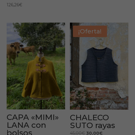
126,26
€
¡Oferta!
CAPA «MIMI»
CHALECO
LANA con
SUTO rayas
bolsos
El
El
45,00
€
30,00
€