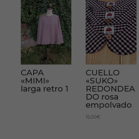
CAPA
CUELLO
«MIMI»
«SUKO»
larga retro 1
REDONDEA
DO rosa
empolvado
15,00
€