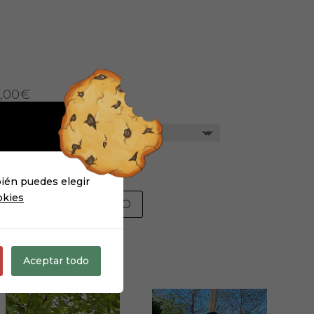
,00
€
bién puedes elegir
okies
AÑADIR AL CARRITO
Aceptar todo