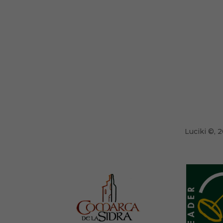
Luciki
©,
2