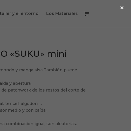
×
 taller y el entorno
Los Materiales
O «SUKU» mini
 redondo y manga sisa.También puede
lda y abertura.
s de patchwork de los restos del corte de
.
al: tencel, algodón,…
sor medio y con caída.
na combinación igual, son aleatorias.