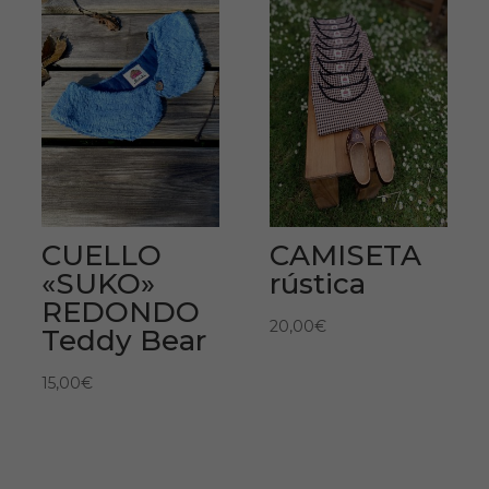
CUELLO
CAMISETA
«SUKO»
rústica
REDONDO
20,00
€
Teddy Bear
15,00
€