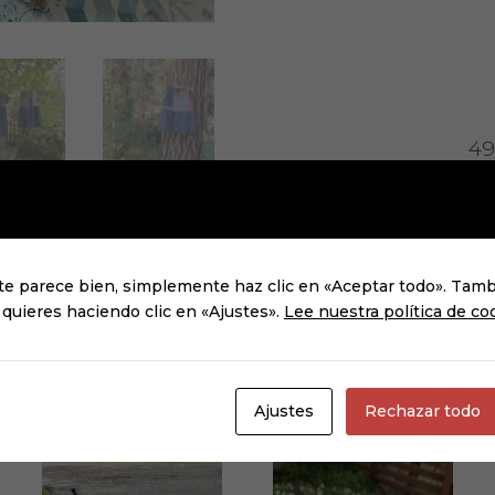
49
Talla suelta
te parece bien, simplemente haz clic en «Aceptar todo». Tam
VESTIDO
 quieres haciendo clic en «Ajustes».
Lee nuestra política de co
"SUKU"
mini
cantidad
Ajustes
Rechazar todo