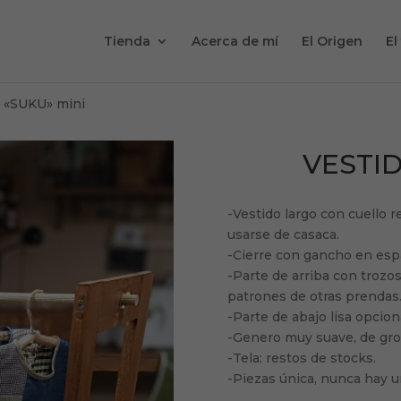
Tienda
Acerca de mí
El Origen
El
 «SUKU» mini
VESTID
-Vestido largo con cuello
usarse de casaca.
-Cierre con gancho en espa
-Parte de arriba con trozo
patrones de otras prendas
-Parte de abajo lisa opcion
-Genero muy suave, de gro
-Tela: restos de stocks.
-Piezas única, nunca hay u